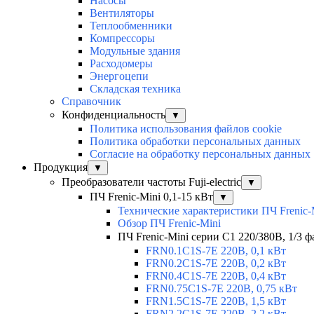
Насосы
Вентиляторы
Теплообменники
Компрессоры
Модульные здания
Расходомеры
Энергоцепи
Складская техника
Справочник
Конфиденциальность
▼
Политика использования файлов cookie
Политика обработки персональных данных
Согласие на обработку персональных данных
Продукция
▼
Преобразователи частоты Fuji-electric
▼
ПЧ Frenic-Mini 0,1-15 кВт
▼
Технические характеристики ПЧ Frenic-
Обзор ПЧ Frenic-Mini
ПЧ Frenic-Mini серии C1 220/380В, 1/3 фа
FRN0.1C1S-7E 220В, 0,1 кВт
FRN0.2C1S-7E 220В, 0,2 кВт
FRN0.4C1S-7E 220В, 0,4 кВт
FRN0.75C1S-7E 220В, 0,75 кВт
FRN1.5C1S-7E 220В, 1,5 кВт
FRN2.2C1S-7E 220В, 2,2 кВт