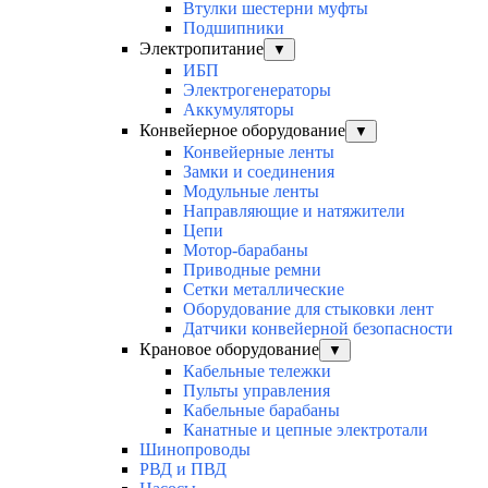
Втулки шестерни муфты
Подшипники
Электропитание
▼
ИБП
Электрогенераторы
Аккумуляторы
Конвейерное оборудование
▼
Конвейерные ленты
Замки и соединения
Модульные ленты
Направляющие и натяжители
Цепи
Мотор-барабаны
Приводные ремни
Сетки металлические
Оборудование для стыковки лент
Датчики конвейерной безопасности
Крановое оборудование
▼
Кабельные тележки
Пульты управления
Кабельные барабаны
Канатные и цепные электротали
Шинопроводы
РВД и ПВД