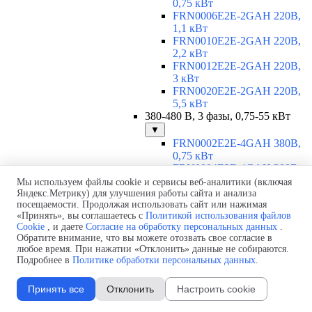
0,75 кВт
FRN0006E2E-2GAH 220В,
1,1 кВт
FRN0010E2E-2GAH 220В,
2,2 кВт
FRN0012E2E-2GAH 220В,
3 кВт
FRN0020E2E-2GAH 220В,
5,5 кВт
380-480 В, 3 фазы, 0,75-55 кВт
▼
FRN0002E2E-4GAH 380В,
0,75 кВт
FRN0004E2E-4GAH 380В,
1,5 кВт
Мы используем файлы cookie и сервисы веб-аналитики (включая
FRN0006E2E-4GAH 380В,
Яндекс.Метрику) для улучшения работы сайта и анализа
посещаемости. Продолжая использовать сайт или нажимая
2,2 кВт
«Принять», вы соглашаетесь с
Политикой использования файлов
FRN0007E2E-4GAH 380В,
Cookie
, и даете
Согласие на обработку персональных данных
.
3 кВт
Обратите внимание, что вы можете отозвать свое согласие в
FRN0012E2E-4GAH 380В,
любое время. При нажатии «Отклонить» данные не собираются.
5,5 кВт
Подробнее в
Политике обработки персональных данных
.
FRN0022E2E-4EH 380В, 11
кВт
Принять все
Отклонить
Настроить cookie
FRN0029E2E-4EH 380В, 15
кВт