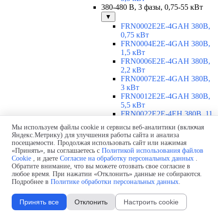
380-480 В, 3 фазы, 0,75-55 кВт
▼
FRN0002E2E-4GAH 380В,
0,75 кВт
FRN0004E2E-4GAH 380В,
1,5 кВт
FRN0006E2E-4GAH 380В,
2,2 кВт
FRN0007E2E-4GAH 380В,
3 кВт
FRN0012E2E-4GAH 380В,
5,5 кВт
FRN0022E2E-4EH 380В, 11
кВт
Мы используем файлы cookie и сервисы веб-аналитики (включая
FRN0029E2E-4EH 380В, 15
Яндекс.Метрику) для улучшения работы сайта и анализа
кВт
посещаемости. Продолжая использовать сайт или нажимая
FRN0037E2E-4EH 380В,
«Принять», вы соглашаетесь с
Политикой использования файлов
18,5 кВт
Cookie
, и даете
Согласие на обработку персональных данных
.
FRN0044E2E-4EH 380В, 22
Обратите внимание, что вы можете отозвать свое согласие в
любое время. При нажатии «Отклонить» данные не собираются.
кВт
Подробнее в
Политике обработки персональных данных
.
FRN0059E2E-4EH 380В, 30
кВт
FRN0072E2E-4EH 380В, 37
Принять все
Отклонить
Настроить cookie
кВт