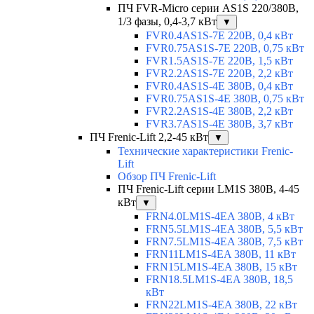
ПЧ FVR-Micro серии AS1S 220/380В,
1/3 фазы, 0,4-3,7 кВт
▼
FVR0.4AS1S-7E 220В, 0,4 кВт
FVR0.75AS1S-7E 220В, 0,75 кВт
FVR1.5AS1S-7E 220В, 1,5 кВт
FVR2.2AS1S-7E 220В, 2,2 кВт
FVR0.4AS1S-4E 380В, 0,4 кВт
FVR0.75AS1S-4E 380В, 0,75 кВт
FVR2.2AS1S-4E 380В, 2,2 кВт
FVR3.7AS1S-4E 380В, 3,7 кВт
ПЧ Frenic-Lift 2,2-45 кВт
▼
Технические характеристики Frenic-
Lift
Обзор ПЧ Frenic-Lift
ПЧ Frenic-Lift серии LM1S 380В, 4-45
кВт
▼
FRN4.0LM1S-4EA 380В, 4 кВт
FRN5.5LM1S-4EA 380В, 5,5 кВт
FRN7.5LM1S-4EA 380В, 7,5 кВт
FRN11LM1S-4EA 380В, 11 кВт
FRN15LM1S-4EA 380В, 15 кВт
FRN18.5LM1S-4EA 380В, 18,5
кВт
FRN22LM1S-4EA 380В, 22 кВт