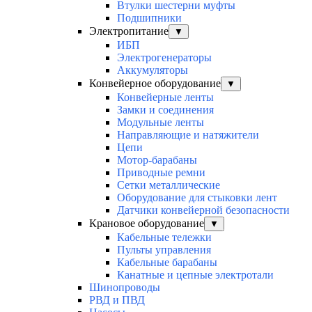
Втулки шестерни муфты
Подшипники
Электропитание
▼
ИБП
Электрогенераторы
Аккумуляторы
Конвейерное оборудование
▼
Конвейерные ленты
Замки и соединения
Модульные ленты
Направляющие и натяжители
Цепи
Мотор-барабаны
Приводные ремни
Сетки металлические
Оборудование для стыковки лент
Датчики конвейерной безопасности
Крановое оборудование
▼
Кабельные тележки
Пульты управления
Кабельные барабаны
Канатные и цепные электротали
Шинопроводы
РВД и ПВД