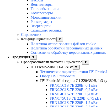
Насосы
Вентиляторы
Теплообменники
Компрессоры
Модульные здания
Расходомеры
Энергоцепи
Складская техника
Справочник
Конфиденциальность
▼
Политика использования файлов cookie
Политика обработки персональных данных
Согласие на обработку персональных данных
Продукция
▼
Преобразователи частоты Fuji-electric
▼
ПЧ Frenic-Mini 0,1-15 кВт
▼
Технические характеристики ПЧ Frenic-
Обзор ПЧ Frenic-Mini
ПЧ Frenic-Mini серии C1 220/380В, 1/3 фа
FRN0.1C1S-7E 220В, 0,1 кВт
FRN0.2C1S-7E 220В, 0,2 кВт
FRN0.4C1S-7E 220В, 0,4 кВт
FRN0.75C1S-7E 220В, 0,75 кВт
FRN1.5C1S-7E 220В, 1,5 кВт
FRN2.2C1S-7E 220В, 2,2 кВт