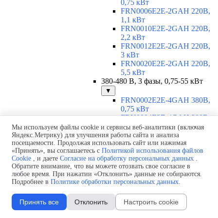
0,75 кВт
FRN0006E2E-2GAH 220В,
1,1 кВт
FRN0010E2E-2GAH 220В,
2,2 кВт
FRN0012E2E-2GAH 220В,
3 кВт
FRN0020E2E-2GAH 220В,
5,5 кВт
380-480 В, 3 фазы, 0,75-55 кВт
▼
FRN0002E2E-4GAH 380В,
0,75 кВт
FRN0004E2E-4GAH 380В,
1,5 кВт
Мы используем файлы cookie и сервисы веб-аналитики (включая
FRN0006E2E-4GAH 380В,
Яндекс.Метрику) для улучшения работы сайта и анализа
посещаемости. Продолжая использовать сайт или нажимая
2,2 кВт
«Принять», вы соглашаетесь с
Политикой использования файлов
FRN0007E2E-4GAH 380В,
Cookie
, и даете
Согласие на обработку персональных данных
.
3 кВт
Обратите внимание, что вы можете отозвать свое согласие в
FRN0012E2E-4GAH 380В,
любое время. При нажатии «Отклонить» данные не собираются.
5,5 кВт
Подробнее в
Политике обработки персональных данных
.
FRN0022E2E-4EH 380В, 11
кВт
Принять все
Отклонить
Настроить cookie
FRN0029E2E-4EH 380В, 15
кВт