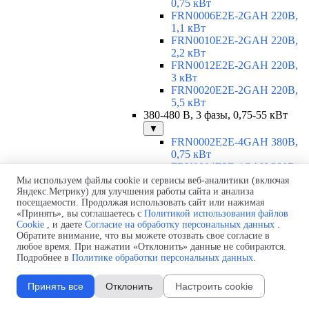
0,75 кВт
FRN0006E2E-2GAH 220В,
1,1 кВт
FRN0010E2E-2GAH 220В,
2,2 кВт
FRN0012E2E-2GAH 220В,
3 кВт
FRN0020E2E-2GAH 220В,
5,5 кВт
380-480 В, 3 фазы, 0,75-55 кВт
▼
FRN0002E2E-4GAH 380В,
0,75 кВт
FRN0004E2E-4GAH 380В,
1,5 кВт
Мы используем файлы cookie и сервисы веб-аналитики (включая
FRN0006E2E-4GAH 380В,
Яндекс.Метрику) для улучшения работы сайта и анализа
посещаемости. Продолжая использовать сайт или нажимая
2,2 кВт
«Принять», вы соглашаетесь с
Политикой использования файлов
FRN0007E2E-4GAH 380В,
Cookie
, и даете
Согласие на обработку персональных данных
.
3 кВт
Обратите внимание, что вы можете отозвать свое согласие в
FRN0012E2E-4GAH 380В,
любое время. При нажатии «Отклонить» данные не собираются.
5,5 кВт
Подробнее в
Политике обработки персональных данных
.
FRN0022E2E-4EH 380В, 11
кВт
Принять все
Отклонить
Настроить cookie
FRN0029E2E-4EH 380В, 15
кВт