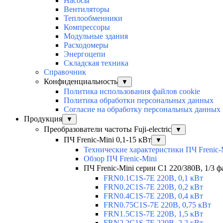
Насосы
Вентиляторы
Теплообменники
Компрессоры
Модульные здания
Расходомеры
Энергоцепи
Складская техника
Справочник
Конфиденциальность
▼
Политика использования файлов cookie
Политика обработки персональных данных
Согласие на обработку персональных данных
Продукция
▼
Преобразователи частоты Fuji-electric
▼
ПЧ Frenic-Mini 0,1-15 кВт
▼
Технические характеристики ПЧ Frenic-
Обзор ПЧ Frenic-Mini
ПЧ Frenic-Mini серии C1 220/380В, 1/3 фа
FRN0.1C1S-7E 220В, 0,1 кВт
FRN0.2C1S-7E 220В, 0,2 кВт
FRN0.4C1S-7E 220В, 0,4 кВт
FRN0.75C1S-7E 220В, 0,75 кВт
FRN1.5C1S-7E 220В, 1,5 кВт
FRN2.2C1S-7E 220В, 2,2 кВт