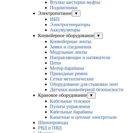
Втулки шестерни муфты
Подшипники
Электропитание
▼
ИБП
Электрогенераторы
Аккумуляторы
Конвейерное оборудование
▼
Конвейерные ленты
Замки и соединения
Модульные ленты
Направляющие и натяжители
Цепи
Мотор-барабаны
Приводные ремни
Сетки металлические
Оборудование для стыковки лент
Датчики конвейерной безопасности
Крановое оборудование
▼
Кабельные тележки
Пульты управления
Кабельные барабаны
Канатные и цепные электротали
Шинопроводы
РВД и ПВД