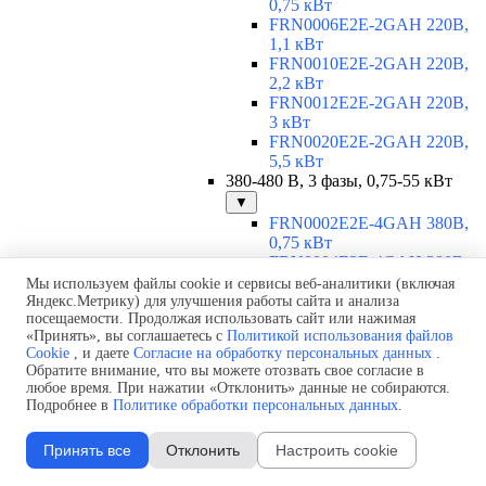
0,75 кВт
FRN0006E2E-2GAH 220В,
1,1 кВт
FRN0010E2E-2GAH 220В,
2,2 кВт
FRN0012E2E-2GAH 220В,
3 кВт
FRN0020E2E-2GAH 220В,
5,5 кВт
380-480 В, 3 фазы, 0,75-55 кВт
▼
FRN0002E2E-4GAH 380В,
0,75 кВт
FRN0004E2E-4GAH 380В,
1,5 кВт
Мы используем файлы cookie и сервисы веб-аналитики (включая
FRN0006E2E-4GAH 380В,
Яндекс.Метрику) для улучшения работы сайта и анализа
посещаемости. Продолжая использовать сайт или нажимая
2,2 кВт
«Принять», вы соглашаетесь с
Политикой использования файлов
FRN0007E2E-4GAH 380В,
Cookie
, и даете
Согласие на обработку персональных данных
.
3 кВт
Обратите внимание, что вы можете отозвать свое согласие в
FRN0012E2E-4GAH 380В,
любое время. При нажатии «Отклонить» данные не собираются.
5,5 кВт
Подробнее в
Политике обработки персональных данных
.
FRN0022E2E-4EH 380В, 11
кВт
Принять все
Отклонить
Настроить cookie
FRN0029E2E-4EH 380В, 15
кВт