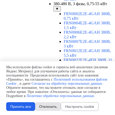
380-480 В, 3 фазы, 0,75-55 кВт
▼
FRN0002E2E-4GAH 380В,
0,75 кВт
FRN0004E2E-4GAH 380В,
1,5 кВт
FRN0006E2E-4GAH 380В,
2,2 кВт
FRN0007E2E-4GAH 380В,
3 кВт
FRN0012E2E-4GAH 380В,
5,5 кВт
FRN0022E2E-4EH 380В, 11
кВт
Мы используем файлы cookie и сервисы веб-аналитики (включая
FRN0029E2E-4EH 380В, 15
Яндекс.Метрику) для улучшения работы сайта и анализа
кВт
посещаемости. Продолжая использовать сайт или нажимая
FRN0037E2E-4EH 380В,
«Принять», вы соглашаетесь с
Политикой использования файлов
18,5 кВт
Cookie
, и даете
Согласие на обработку персональных данных
.
FRN0044E2E-4EH 380В, 22
Обратите внимание, что вы можете отозвать свое согласие в
любое время. При нажатии «Отклонить» данные не собираются.
кВт
Подробнее в
Политике обработки персональных данных
.
FRN0059E2E-4EH 380В, 30
кВт
FRN0072E2E-4EH 380В, 37
Принять все
Отклонить
Настроить cookie
кВт