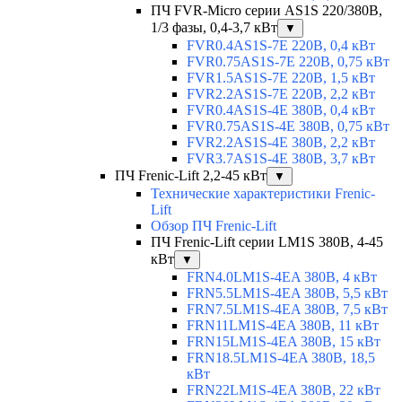
ПЧ FVR-Micro серии AS1S 220/380В,
1/3 фазы, 0,4-3,7 кВт
▼
FVR0.4AS1S-7E 220В, 0,4 кВт
FVR0.75AS1S-7E 220В, 0,75 кВт
FVR1.5AS1S-7E 220В, 1,5 кВт
FVR2.2AS1S-7E 220В, 2,2 кВт
FVR0.4AS1S-4E 380В, 0,4 кВт
FVR0.75AS1S-4E 380В, 0,75 кВт
FVR2.2AS1S-4E 380В, 2,2 кВт
FVR3.7AS1S-4E 380В, 3,7 кВт
ПЧ Frenic-Lift 2,2-45 кВт
▼
Технические характеристики Frenic-
Lift
Обзор ПЧ Frenic-Lift
ПЧ Frenic-Lift серии LM1S 380В, 4-45
кВт
▼
FRN4.0LM1S-4EA 380В, 4 кВт
FRN5.5LM1S-4EA 380В, 5,5 кВт
FRN7.5LM1S-4EA 380В, 7,5 кВт
FRN11LM1S-4EA 380В, 11 кВт
FRN15LM1S-4EA 380В, 15 кВт
FRN18.5LM1S-4EA 380В, 18,5
кВт
FRN22LM1S-4EA 380В, 22 кВт