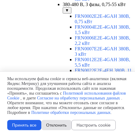
380-480 В, 3 фазы, 0,75-55 кВт
▼
FRN0002E2E-4GAH 380В,
0,75 кВт
FRN0004E2E-4GAH 380В,
1,5 кВт
FRN0006E2E-4GAH 380В,
2,2 кВт
FRN0007E2E-4GAH 380В,
3 кВт
FRN0012E2E-4GAH 380В,
5,5 кВт
FRN0022E2E-4EH 380В, 11
кВт
Мы используем файлы cookie и сервисы веб-аналитики (включая
FRN0029E2E-4EH 380В, 15
Яндекс.Метрику) для улучшения работы сайта и анализа
кВт
посещаемости. Продолжая использовать сайт или нажимая
FRN0037E2E-4EH 380В,
«Принять», вы соглашаетесь с
Политикой использования файлов
18,5 кВт
Cookie
, и даете
Согласие на обработку персональных данных
.
FRN0044E2E-4EH 380В, 22
Обратите внимание, что вы можете отозвать свое согласие в
любое время. При нажатии «Отклонить» данные не собираются.
кВт
Подробнее в
Политике обработки персональных данных
.
FRN0059E2E-4EH 380В, 30
кВт
FRN0072E2E-4EH 380В, 37
Принять все
Отклонить
Настроить cookie
кВт