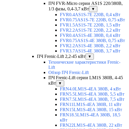
ПЧ FVR-Micro серии AS1S 220/380В,
1/3 фазы, 0,4-3,7 кВт
▼
FVR0.4AS1S-7E 220В, 0,4 кВт
FVR0.75AS1S-7E 220В, 0,75 кВт
FVR1.5AS1S-7E 220В, 1,5 кВт
FVR2.2AS1S-7E 220В, 2,2 кВт
FVR0.4AS1S-4E 380В, 0,4 кВт
FVR0.75AS1S-4E 380В, 0,75 кВт
FVR2.2AS1S-4E 380В, 2,2 кВт
FVR3.7AS1S-4E 380В, 3,7 кВт
ПЧ Frenic-Lift 2,2-45 кВт
▼
Технические характеристики Frenic-
Lift
Обзор ПЧ Frenic-Lift
ПЧ Frenic-Lift серии LM1S 380В, 4-45
кВт
▼
FRN4.0LM1S-4EA 380В, 4 кВт
FRN5.5LM1S-4EA 380В, 5,5 кВт
FRN7.5LM1S-4EA 380В, 7,5 кВт
FRN11LM1S-4EA 380В, 11 кВт
FRN15LM1S-4EA 380В, 15 кВт
FRN18.5LM1S-4EA 380В, 18,5
кВт
FRN22LM1S-4EA 380В, 22 кВт