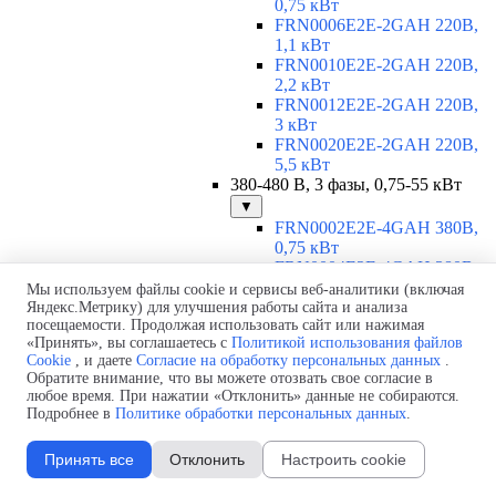
0,75 кВт
FRN0006E2E-2GAH 220В,
1,1 кВт
FRN0010E2E-2GAH 220В,
2,2 кВт
FRN0012E2E-2GAH 220В,
3 кВт
FRN0020E2E-2GAH 220В,
5,5 кВт
380-480 В, 3 фазы, 0,75-55 кВт
▼
FRN0002E2E-4GAH 380В,
0,75 кВт
FRN0004E2E-4GAH 380В,
1,5 кВт
Мы используем файлы cookie и сервисы веб-аналитики (включая
FRN0006E2E-4GAH 380В,
Яндекс.Метрику) для улучшения работы сайта и анализа
посещаемости. Продолжая использовать сайт или нажимая
2,2 кВт
«Принять», вы соглашаетесь с
Политикой использования файлов
FRN0007E2E-4GAH 380В,
Cookie
, и даете
Согласие на обработку персональных данных
.
3 кВт
Обратите внимание, что вы можете отозвать свое согласие в
FRN0012E2E-4GAH 380В,
любое время. При нажатии «Отклонить» данные не собираются.
5,5 кВт
Подробнее в
Политике обработки персональных данных
.
FRN0022E2E-4EH 380В, 11
кВт
Принять все
Отклонить
Настроить cookie
FRN0029E2E-4EH 380В, 15
кВт