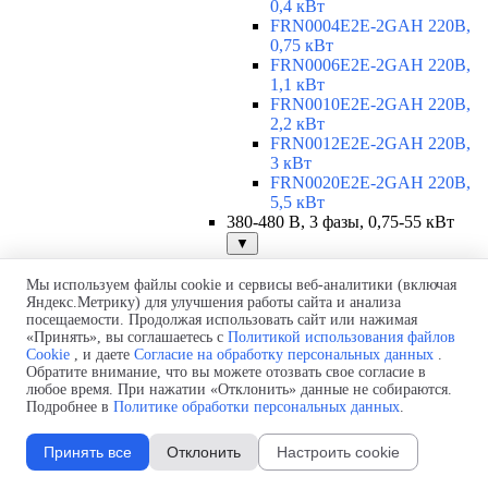
0,4 кВт
FRN0004E2E-2GAH 220В,
0,75 кВт
FRN0006E2E-2GAH 220В,
1,1 кВт
FRN0010E2E-2GAH 220В,
2,2 кВт
FRN0012E2E-2GAH 220В,
3 кВт
FRN0020E2E-2GAH 220В,
5,5 кВт
380-480 В, 3 фазы, 0,75-55 кВт
▼
FRN0002E2E-4GAH 380В,
0,75 кВт
Мы используем файлы cookie и сервисы веб-аналитики (включая
Яндекс.Метрику) для улучшения работы сайта и анализа
FRN0004E2E-4GAH 380В,
посещаемости. Продолжая использовать сайт или нажимая
1,5 кВт
«Принять», вы соглашаетесь с
Политикой использования файлов
FRN0006E2E-4GAH 380В,
Cookie
, и даете
Согласие на обработку персональных данных
.
2,2 кВт
Обратите внимание, что вы можете отозвать свое согласие в
FRN0007E2E-4GAH 380В,
любое время. При нажатии «Отклонить» данные не собираются.
3 кВт
Подробнее в
Политике обработки персональных данных
.
FRN0012E2E-4GAH 380В,
5,5 кВт
Принять все
Отклонить
Настроить cookie
FRN0022E2E-4EH 380В, 11
кВт