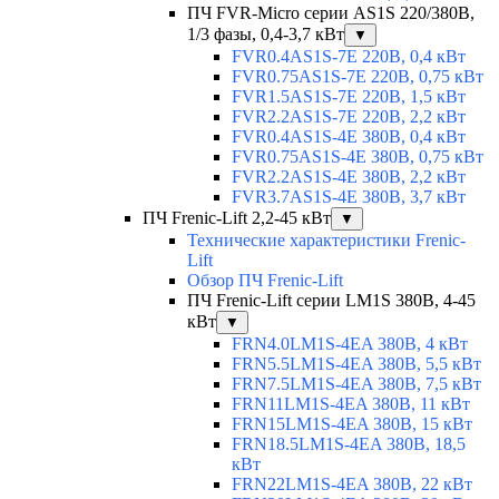
ПЧ FVR-Micro серии AS1S 220/380В,
1/3 фазы, 0,4-3,7 кВт
▼
FVR0.4AS1S-7E 220В, 0,4 кВт
FVR0.75AS1S-7E 220В, 0,75 кВт
FVR1.5AS1S-7E 220В, 1,5 кВт
FVR2.2AS1S-7E 220В, 2,2 кВт
FVR0.4AS1S-4E 380В, 0,4 кВт
FVR0.75AS1S-4E 380В, 0,75 кВт
FVR2.2AS1S-4E 380В, 2,2 кВт
FVR3.7AS1S-4E 380В, 3,7 кВт
ПЧ Frenic-Lift 2,2-45 кВт
▼
Технические характеристики Frenic-
Lift
Обзор ПЧ Frenic-Lift
ПЧ Frenic-Lift серии LM1S 380В, 4-45
кВт
▼
FRN4.0LM1S-4EA 380В, 4 кВт
FRN5.5LM1S-4EA 380В, 5,5 кВт
FRN7.5LM1S-4EA 380В, 7,5 кВт
FRN11LM1S-4EA 380В, 11 кВт
FRN15LM1S-4EA 380В, 15 кВт
FRN18.5LM1S-4EA 380В, 18,5
кВт
FRN22LM1S-4EA 380В, 22 кВт