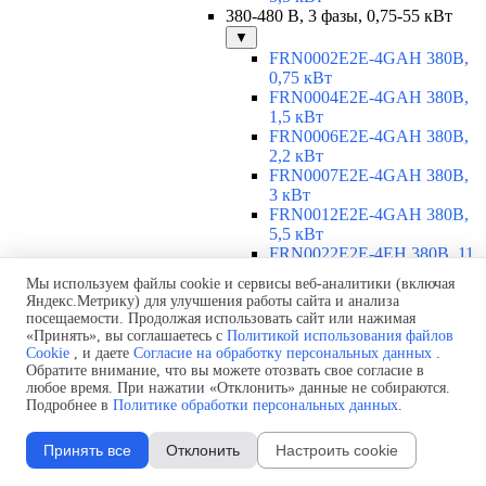
380-480 В, 3 фазы, 0,75-55 кВт
▼
FRN0002E2E-4GAH 380В,
0,75 кВт
FRN0004E2E-4GAH 380В,
1,5 кВт
FRN0006E2E-4GAH 380В,
2,2 кВт
FRN0007E2E-4GAH 380В,
3 кВт
FRN0012E2E-4GAH 380В,
5,5 кВт
FRN0022E2E-4EH 380В, 11
кВт
Мы используем файлы cookie и сервисы веб-аналитики (включая
FRN0029E2E-4EH 380В, 15
Яндекс.Метрику) для улучшения работы сайта и анализа
кВт
посещаемости. Продолжая использовать сайт или нажимая
FRN0037E2E-4EH 380В,
«Принять», вы соглашаетесь с
Политикой использования файлов
18,5 кВт
Cookie
, и даете
Согласие на обработку персональных данных
.
FRN0044E2E-4EH 380В, 22
Обратите внимание, что вы можете отозвать свое согласие в
любое время. При нажатии «Отклонить» данные не собираются.
кВт
Подробнее в
Политике обработки персональных данных
.
FRN0059E2E-4EH 380В, 30
кВт
FRN0072E2E-4EH 380В, 37
Принять все
Отклонить
Настроить cookie
кВт