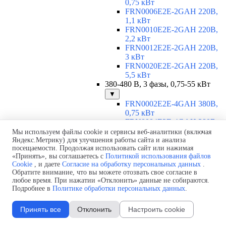
0,75 кВт
FRN0006E2E-2GAH 220В,
1,1 кВт
FRN0010E2E-2GAH 220В,
2,2 кВт
FRN0012E2E-2GAH 220В,
3 кВт
FRN0020E2E-2GAH 220В,
5,5 кВт
380-480 В, 3 фазы, 0,75-55 кВт
▼
FRN0002E2E-4GAH 380В,
0,75 кВт
FRN0004E2E-4GAH 380В,
1,5 кВт
Мы используем файлы cookie и сервисы веб-аналитики (включая
FRN0006E2E-4GAH 380В,
Яндекс.Метрику) для улучшения работы сайта и анализа
посещаемости. Продолжая использовать сайт или нажимая
2,2 кВт
«Принять», вы соглашаетесь с
Политикой использования файлов
FRN0007E2E-4GAH 380В,
Cookie
, и даете
Согласие на обработку персональных данных
.
3 кВт
Обратите внимание, что вы можете отозвать свое согласие в
FRN0012E2E-4GAH 380В,
любое время. При нажатии «Отклонить» данные не собираются.
5,5 кВт
Подробнее в
Политике обработки персональных данных
.
FRN0022E2E-4EH 380В, 11
кВт
Принять все
Отклонить
Настроить cookie
FRN0029E2E-4EH 380В, 15
кВт