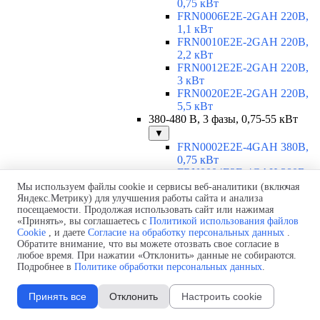
0,75 кВт
FRN0006E2E-2GAH 220В,
1,1 кВт
FRN0010E2E-2GAH 220В,
2,2 кВт
FRN0012E2E-2GAH 220В,
3 кВт
FRN0020E2E-2GAH 220В,
5,5 кВт
380-480 В, 3 фазы, 0,75-55 кВт
▼
FRN0002E2E-4GAH 380В,
0,75 кВт
FRN0004E2E-4GAH 380В,
1,5 кВт
Мы используем файлы cookie и сервисы веб-аналитики (включая
FRN0006E2E-4GAH 380В,
Яндекс.Метрику) для улучшения работы сайта и анализа
посещаемости. Продолжая использовать сайт или нажимая
2,2 кВт
«Принять», вы соглашаетесь с
Политикой использования файлов
FRN0007E2E-4GAH 380В,
Cookie
, и даете
Согласие на обработку персональных данных
.
3 кВт
Обратите внимание, что вы можете отозвать свое согласие в
FRN0012E2E-4GAH 380В,
любое время. При нажатии «Отклонить» данные не собираются.
5,5 кВт
Подробнее в
Политике обработки персональных данных
.
FRN0022E2E-4EH 380В, 11
кВт
Принять все
Отклонить
Настроить cookie
FRN0029E2E-4EH 380В, 15
кВт