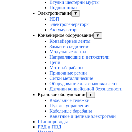
Втулки шестерни муфты
Подшипники
Электропитание
▼
ИБП
Электрогенераторы
Аккумуляторы
Конвейерное оборудование
▼
Конвейерные ленты
Замки и соединения
Модульные ленты
Направляющие и натяжители
Цепи
Мотор-барабаны
Приводные ремни
Сетки металлические
Оборудование для стыковки лент
Датчики конвейерной безопасности
Крановое оборудование
▼
Кабельные тележки
Пульты управления
Кабельные барабаны
Канатные и цепные электротали
Шинопроводы
РВД и ПВД