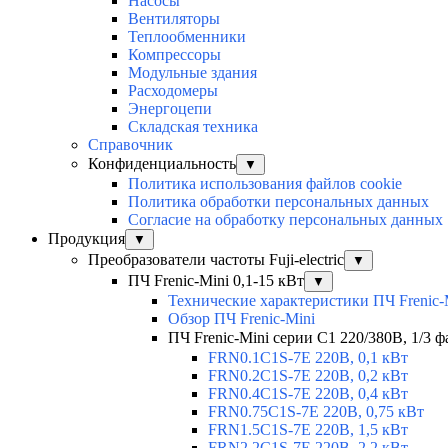
Насосы
Вентиляторы
Теплообменники
Компрессоры
Модульные здания
Расходомеры
Энергоцепи
Складская техника
Справочник
Конфиденциальность
▼
Политика использования файлов cookie
Политика обработки персональных данных
Согласие на обработку персональных данных
Продукция
▼
Преобразователи частоты Fuji-electric
▼
ПЧ Frenic-Mini 0,1-15 кВт
▼
Технические характеристики ПЧ Frenic-
Обзор ПЧ Frenic-Mini
ПЧ Frenic-Mini серии C1 220/380В, 1/3 фа
FRN0.1C1S-7E 220В, 0,1 кВт
FRN0.2C1S-7E 220В, 0,2 кВт
FRN0.4C1S-7E 220В, 0,4 кВт
FRN0.75C1S-7E 220В, 0,75 кВт
FRN1.5C1S-7E 220В, 1,5 кВт
FRN2.2C1S-7E 220В, 2,2 кВт