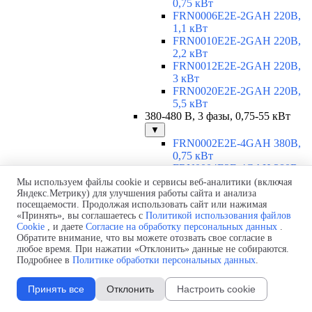
0,75 кВт
FRN0006E2E-2GAH 220В,
1,1 кВт
FRN0010E2E-2GAH 220В,
2,2 кВт
FRN0012E2E-2GAH 220В,
3 кВт
FRN0020E2E-2GAH 220В,
5,5 кВт
380-480 В, 3 фазы, 0,75-55 кВт
▼
FRN0002E2E-4GAH 380В,
0,75 кВт
FRN0004E2E-4GAH 380В,
1,5 кВт
Мы используем файлы cookie и сервисы веб-аналитики (включая
FRN0006E2E-4GAH 380В,
Яндекс.Метрику) для улучшения работы сайта и анализа
посещаемости. Продолжая использовать сайт или нажимая
2,2 кВт
«Принять», вы соглашаетесь с
Политикой использования файлов
FRN0007E2E-4GAH 380В,
Cookie
, и даете
Согласие на обработку персональных данных
.
3 кВт
Обратите внимание, что вы можете отозвать свое согласие в
FRN0012E2E-4GAH 380В,
любое время. При нажатии «Отклонить» данные не собираются.
5,5 кВт
Подробнее в
Политике обработки персональных данных
.
FRN0022E2E-4EH 380В, 11
кВт
Принять все
Отклонить
Настроить cookie
FRN0029E2E-4EH 380В, 15
кВт