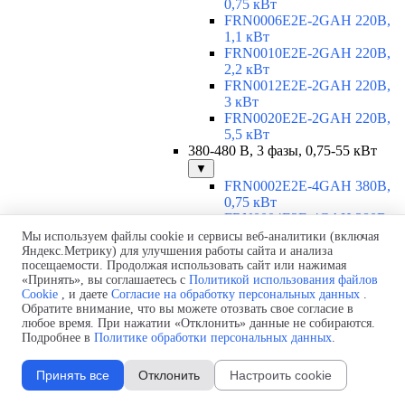
0,75 кВт
FRN0006E2E-2GAH 220В,
1,1 кВт
FRN0010E2E-2GAH 220В,
2,2 кВт
FRN0012E2E-2GAH 220В,
3 кВт
FRN0020E2E-2GAH 220В,
5,5 кВт
380-480 В, 3 фазы, 0,75-55 кВт
▼
FRN0002E2E-4GAH 380В,
0,75 кВт
FRN0004E2E-4GAH 380В,
1,5 кВт
Мы используем файлы cookie и сервисы веб-аналитики (включая
FRN0006E2E-4GAH 380В,
Яндекс.Метрику) для улучшения работы сайта и анализа
посещаемости. Продолжая использовать сайт или нажимая
2,2 кВт
«Принять», вы соглашаетесь с
Политикой использования файлов
FRN0007E2E-4GAH 380В,
Cookie
, и даете
Согласие на обработку персональных данных
.
3 кВт
Обратите внимание, что вы можете отозвать свое согласие в
FRN0012E2E-4GAH 380В,
любое время. При нажатии «Отклонить» данные не собираются.
5,5 кВт
Подробнее в
Политике обработки персональных данных
.
FRN0022E2E-4EH 380В, 11
кВт
Принять все
Отклонить
Настроить cookie
FRN0029E2E-4EH 380В, 15
кВт