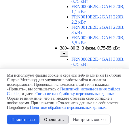
0,75 кВт
FRN0006E2E-2GAH 220В,
1,1 кВт
FRN0010E2E-2GAH 220В,
2,2 кВт
FRN0012E2E-2GAH 220В,
3 кВт
FRN0020E2E-2GAH 220В,
5,5 кВт
380-480 В, 3 фазы, 0,75-55 кВт
▼
FRN0002E2E-4GAH 380В,
0,75 кВт
FRN0004E2E-4GAH 380В,
1,5 кВт
Мы используем файлы cookie и сервисы веб-аналитики (включая
FRN0006E2E-4GAH 380В,
Яндекс.Метрику) для улучшения работы сайта и анализа
посещаемости. Продолжая использовать сайт или нажимая
2,2 кВт
«Принять», вы соглашаетесь с
Политикой использования файлов
FRN0007E2E-4GAH 380В,
Cookie
, и даете
Согласие на обработку персональных данных
.
3 кВт
Обратите внимание, что вы можете отозвать свое согласие в
FRN0012E2E-4GAH 380В,
любое время. При нажатии «Отклонить» данные не собираются.
5,5 кВт
Подробнее в
Политике обработки персональных данных
.
FRN0022E2E-4EH 380В, 11
кВт
Принять все
Отклонить
Настроить cookie
FRN0029E2E-4EH 380В, 15
кВт