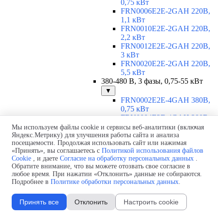
0,75 кВт
FRN0006E2E-2GAH 220В,
1,1 кВт
FRN0010E2E-2GAH 220В,
2,2 кВт
FRN0012E2E-2GAH 220В,
3 кВт
FRN0020E2E-2GAH 220В,
5,5 кВт
380-480 В, 3 фазы, 0,75-55 кВт
▼
FRN0002E2E-4GAH 380В,
0,75 кВт
FRN0004E2E-4GAH 380В,
1,5 кВт
Мы используем файлы cookie и сервисы веб-аналитики (включая
FRN0006E2E-4GAH 380В,
Яндекс.Метрику) для улучшения работы сайта и анализа
посещаемости. Продолжая использовать сайт или нажимая
2,2 кВт
«Принять», вы соглашаетесь с
Политикой использования файлов
FRN0007E2E-4GAH 380В,
Cookie
, и даете
Согласие на обработку персональных данных
.
3 кВт
Обратите внимание, что вы можете отозвать свое согласие в
FRN0012E2E-4GAH 380В,
любое время. При нажатии «Отклонить» данные не собираются.
5,5 кВт
Подробнее в
Политике обработки персональных данных
.
FRN0022E2E-4EH 380В, 11
кВт
Принять все
Отклонить
Настроить cookie
FRN0029E2E-4EH 380В, 15
кВт