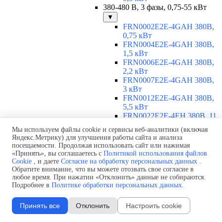
380-480 В, 3 фазы, 0,75-55 кВт
▼
FRN0002E2E-4GAH 380В,
0,75 кВт
FRN0004E2E-4GAH 380В,
1,5 кВт
FRN0006E2E-4GAH 380В,
2,2 кВт
FRN0007E2E-4GAH 380В,
3 кВт
FRN0012E2E-4GAH 380В,
5,5 кВт
FRN0022E2E-4EH 380В, 11
кВт
Мы используем файлы cookie и сервисы веб-аналитики (включая
FRN0029E2E-4EH 380В, 15
Яндекс.Метрику) для улучшения работы сайта и анализа
кВт
посещаемости. Продолжая использовать сайт или нажимая
FRN0037E2E-4EH 380В,
«Принять», вы соглашаетесь с
Политикой использования файлов
18,5 кВт
Cookie
, и даете
Согласие на обработку персональных данных
.
FRN0044E2E-4EH 380В, 22
Обратите внимание, что вы можете отозвать свое согласие в
любое время. При нажатии «Отклонить» данные не собираются.
кВт
Подробнее в
Политике обработки персональных данных
.
FRN0059E2E-4EH 380В, 30
кВт
FRN0072E2E-4EH 380В, 37
Принять все
Отклонить
Настроить cookie
кВт