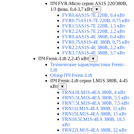
ПЧ FVR-Micro серии AS1S 220/380В,
1/3 фазы, 0,4-3,7 кВт
▼
FVR0.4AS1S-7E 220В, 0,4 кВт
FVR0.75AS1S-7E 220В, 0,75 кВт
FVR1.5AS1S-7E 220В, 1,5 кВт
FVR2.2AS1S-7E 220В, 2,2 кВт
FVR0.4AS1S-4E 380В, 0,4 кВт
FVR0.75AS1S-4E 380В, 0,75 кВт
FVR2.2AS1S-4E 380В, 2,2 кВт
FVR3.7AS1S-4E 380В, 3,7 кВт
ПЧ Frenic-Lift 2,2-45 кВт
▼
Технические характеристики Frenic-
Lift
Обзор ПЧ Frenic-Lift
ПЧ Frenic-Lift серии LM1S 380В, 4-45
кВт
▼
FRN4.0LM1S-4EA 380В, 4 кВт
FRN5.5LM1S-4EA 380В, 5,5 кВт
FRN7.5LM1S-4EA 380В, 7,5 кВт
FRN11LM1S-4EA 380В, 11 кВт
FRN15LM1S-4EA 380В, 15 кВт
FRN18.5LM1S-4EA 380В, 18,5
кВт
FRN22LM1S-4EA 380В, 22 кВт