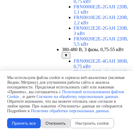
0,75 кВт
FRN0006E2E-2GAH 220В,
1,1 кВт
FRN0010E2E-2GAH 220В,
2,2 кВт
FRN0012E2E-2GAH 220В,
3 кВт
FRN0020E2E-2GAH 220В,
5,5 кВт
380-480 В, 3 фазы, 0,75-55 кВт
▼
FRN0002E2E-4GAH 380В,
0,75 кВт
FRN0004E2E-4GAH 380В,
1,5 кВт
Мы используем файлы cookie и сервисы веб-аналитики (включая
FRN0006E2E-4GAH 380В,
Яндекс.Метрику) для улучшения работы сайта и анализа
посещаемости. Продолжая использовать сайт или нажимая
2,2 кВт
«Принять», вы соглашаетесь с
Политикой использования файлов
FRN0007E2E-4GAH 380В,
Cookie
, и даете
Согласие на обработку персональных данных
.
3 кВт
Обратите внимание, что вы можете отозвать свое согласие в
FRN0012E2E-4GAH 380В,
любое время. При нажатии «Отклонить» данные не собираются.
5,5 кВт
Подробнее в
Политике обработки персональных данных
.
FRN0022E2E-4EH 380В, 11
кВт
Принять все
Отклонить
Настроить cookie
FRN0029E2E-4EH 380В, 15
кВт