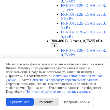
0,75 кВт
FRN0006E2E-2GAH 220В,
1,1 кВт
FRN0010E2E-2GAH 220В,
2,2 кВт
FRN0012E2E-2GAH 220В,
3 кВт
FRN0020E2E-2GAH 220В,
5,5 кВт
380-480 В, 3 фазы, 0,75-55 кВт
▼
FRN0002E2E-4GAH 380В,
0,75 кВт
FRN0004E2E-4GAH 380В,
1,5 кВт
Мы используем файлы cookie и сервисы веб-аналитики (включая
FRN0006E2E-4GAH 380В,
Яндекс.Метрику) для улучшения работы сайта и анализа
посещаемости. Продолжая использовать сайт или нажимая
2,2 кВт
«Принять», вы соглашаетесь с
Политикой использования файлов
FRN0007E2E-4GAH 380В,
Cookie
, и даете
Согласие на обработку персональных данных
.
3 кВт
Обратите внимание, что вы можете отозвать свое согласие в
FRN0012E2E-4GAH 380В,
любое время. При нажатии «Отклонить» данные не собираются.
5,5 кВт
Подробнее в
Политике обработки персональных данных
.
FRN0022E2E-4EH 380В, 11
кВт
Принять все
Отклонить
Настроить cookie
FRN0029E2E-4EH 380В, 15
кВт