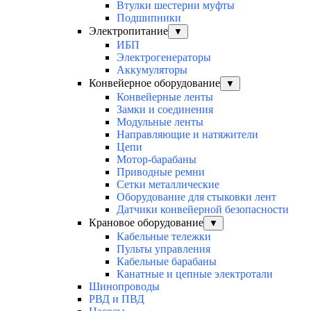
Втулки шестерни муфты
Подшипники
Электропитание
▼
ИБП
Электрогенераторы
Аккумуляторы
Конвейерное оборудование
▼
Конвейерные ленты
Замки и соединения
Модульные ленты
Направляющие и натяжители
Цепи
Мотор-барабаны
Приводные ремни
Сетки металлические
Оборудование для стыковки лент
Датчики конвейерной безопасности
Крановое оборудование
▼
Кабельные тележки
Пульты управления
Кабельные барабаны
Канатные и цепные электротали
Шинопроводы
РВД и ПВД