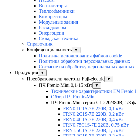
Насосы
Вентиляторы
Теплообменники
Компрессоры
Модульные здания
Расходомеры
Энергоцепи
Складская техника
Справочник
Конфиденциальность
▼
Политика использования файлов cookie
Политика обработки персональных данных
Согласие на обработку персональных данных
Продукция
▼
Преобразователи частоты Fuji-electric
▼
ПЧ Frenic-Mini 0,1-15 кВт
▼
Технические характеристики ПЧ Frenic-
Обзор ПЧ Frenic-Mini
ПЧ Frenic-Mini серии C1 220/380В, 1/3 фа
FRN0.1C1S-7E 220В, 0,1 кВт
FRN0.2C1S-7E 220В, 0,2 кВт
FRN0.4C1S-7E 220В, 0,4 кВт
FRN0.75C1S-7E 220В, 0,75 кВт
FRN1.5C1S-7E 220В, 1,5 кВт
FRN2.2C1S-7E 220В, 2,2 кВт