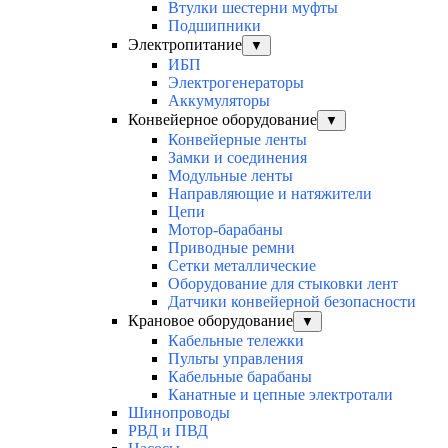
Втулки шестерни муфты
Подшипники
Электропитание
▼
ИБП
Электрогенераторы
Аккумуляторы
Конвейерное оборудование
▼
Конвейерные ленты
Замки и соединения
Модульные ленты
Направляющие и натяжители
Цепи
Мотор-барабаны
Приводные ремни
Сетки металлические
Оборудование для стыковки лент
Датчики конвейерной безопасности
Крановое оборудование
▼
Кабельные тележки
Пульты управления
Кабельные барабаны
Канатные и цепные электротали
Шинопроводы
РВД и ПВД