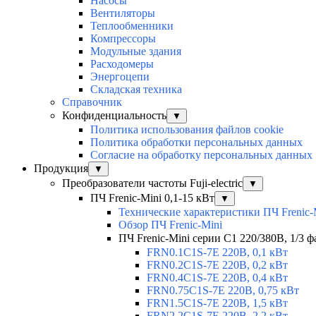
Насосы
Вентиляторы
Теплообменники
Компрессоры
Модульные здания
Расходомеры
Энергоцепи
Складская техника
Справочник
Конфиденциальность
▼
Политика использования файлов cookie
Политика обработки персональных данных
Согласие на обработку персональных данных
Продукция
▼
Преобразователи частоты Fuji-electric
▼
ПЧ Frenic-Mini 0,1-15 кВт
▼
Технические характеристики ПЧ Frenic-
Обзор ПЧ Frenic-Mini
ПЧ Frenic-Mini серии C1 220/380В, 1/3 фа
FRN0.1C1S-7E 220В, 0,1 кВт
FRN0.2C1S-7E 220В, 0,2 кВт
FRN0.4C1S-7E 220В, 0,4 кВт
FRN0.75C1S-7E 220В, 0,75 кВт
FRN1.5C1S-7E 220В, 1,5 кВт
FRN2.2C1S-7E 220В, 2,2 кВт