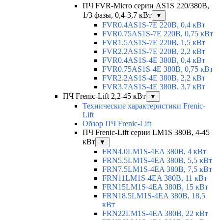
ПЧ FVR-Micro серии AS1S 220/380В,
1/3 фазы, 0,4-3,7 кВт
▼
FVR0.4AS1S-7E 220В, 0,4 кВт
FVR0.75AS1S-7E 220В, 0,75 кВт
FVR1.5AS1S-7E 220В, 1,5 кВт
FVR2.2AS1S-7E 220В, 2,2 кВт
FVR0.4AS1S-4E 380В, 0,4 кВт
FVR0.75AS1S-4E 380В, 0,75 кВт
FVR2.2AS1S-4E 380В, 2,2 кВт
FVR3.7AS1S-4E 380В, 3,7 кВт
ПЧ Frenic-Lift 2,2-45 кВт
▼
Технические характеристики Frenic-
Lift
Обзор ПЧ Frenic-Lift
ПЧ Frenic-Lift серии LM1S 380В, 4-45
кВт
▼
FRN4.0LM1S-4EA 380В, 4 кВт
FRN5.5LM1S-4EA 380В, 5,5 кВт
FRN7.5LM1S-4EA 380В, 7,5 кВт
FRN11LM1S-4EA 380В, 11 кВт
FRN15LM1S-4EA 380В, 15 кВт
FRN18.5LM1S-4EA 380В, 18,5
кВт
FRN22LM1S-4EA 380В, 22 кВт