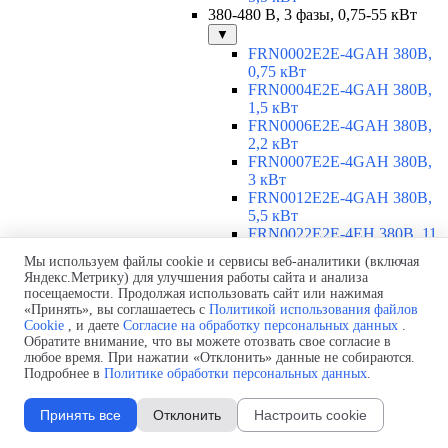
380-480 В, 3 фазы, 0,75-55 кВт
▼
FRN0002E2E-4GAH 380В,
0,75 кВт
FRN0004E2E-4GAH 380В,
1,5 кВт
FRN0006E2E-4GAH 380В,
2,2 кВт
FRN0007E2E-4GAH 380В,
3 кВт
FRN0012E2E-4GAH 380В,
5,5 кВт
FRN0022E2E-4EH 380В, 11
кВт
Мы используем файлы cookie и сервисы веб-аналитики (включая
FRN0029E2E-4EH 380В, 15
Яндекс.Метрику) для улучшения работы сайта и анализа
кВт
посещаемости. Продолжая использовать сайт или нажимая
FRN0037E2E-4EH 380В,
«Принять», вы соглашаетесь с
Политикой использования файлов
18,5 кВт
Cookie
, и даете
Согласие на обработку персональных данных
.
FRN0044E2E-4EH 380В, 22
Обратите внимание, что вы можете отозвать свое согласие в
любое время. При нажатии «Отклонить» данные не собираются.
кВт
Подробнее в
Политике обработки персональных данных
.
FRN0059E2E-4EH 380В, 30
кВт
FRN0072E2E-4EH 380В, 37
Принять все
Отклонить
Настроить cookie
кВт